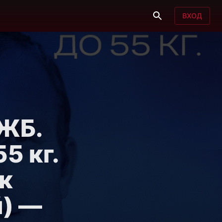
ВХОД
 ЖБ.
5 кг.
к
й) —