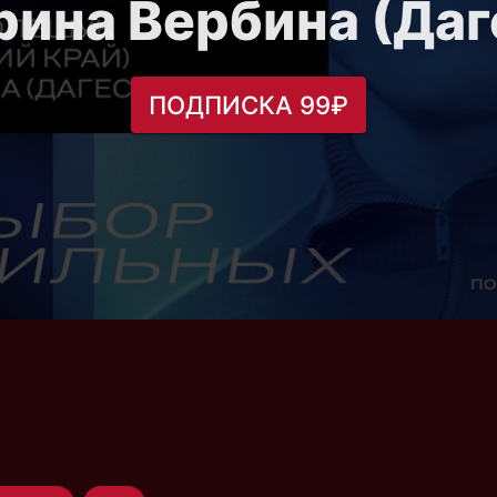
рина Вербина (Даг
ПОДПИСКА 99₽