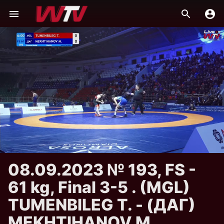
08.09.2023 № 193, FS -
61 kg, Final 3-5 . (MGL)
TUMENBILEG T. - (ДАГ)
MEKHTIHANOV M.