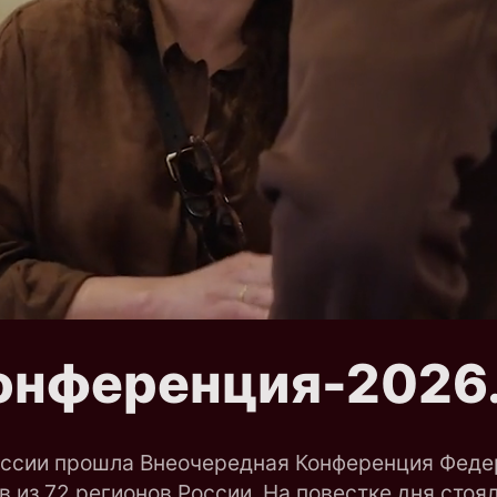
онференция-2026.
России прошла Внеочередная Конференция Феде
в из 72 регионов России. На повестке дня сто