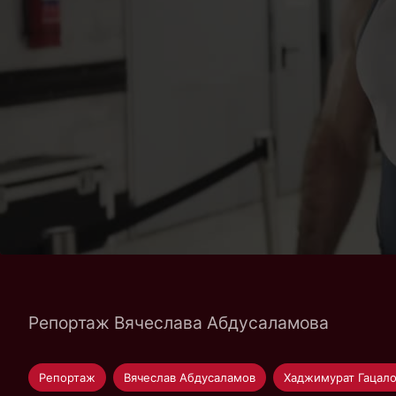
Репортаж Вячеслава Абдусаламова
Репортаж
Вячеслав Абдусаламов
Хаджимурат Гацал