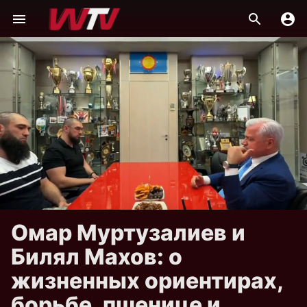
Омар Муртузалиев и
Билял Махов: о
жизненных ориентирах,
борьбе, пшенице и