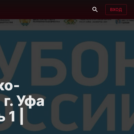
ВХОД
ко-
г. Уфа
 1 |