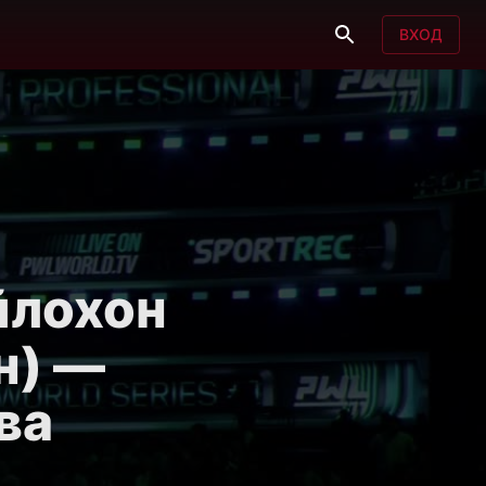
ВХОД
айлохон
н) —
ва