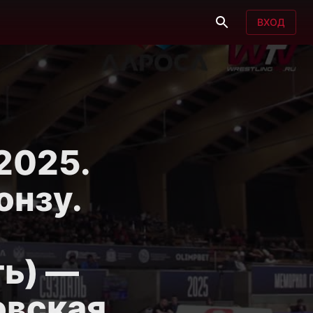
ВХОД
2025.
онзу.
ть) —
овская