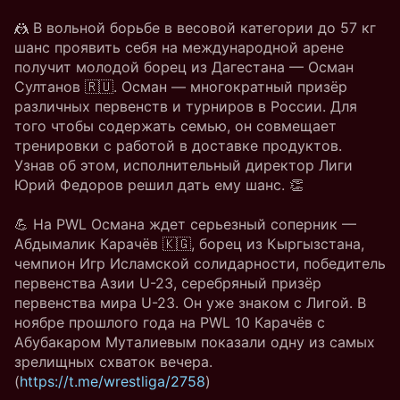
🤼 В вольной борьбе в весовой категории до 57 кг
шанс проявить себя на международной арене
получит молодой борец из Дагестана — Осман
Султанов 🇷🇺. Осман — многократный призёр
различных первенств и турниров в России. Для
того чтобы содержать семью, он совмещает
тренировки с работой в доставке продуктов.
Узнав об этом, исполнительный директор Лиги
Юрий Федоров решил дать ему шанс. 👏
💪 На PWL Османа ждет серьезный соперник —
Абдымалик Карачёв 🇰🇬, борец из Кыргызстана,
чемпион Игр Исламской солидарности, победитель
первенства Азии U-23, серебряный призёр
первенства мира U-23. Он уже знаком с Лигой. В
ноябре прошлого года на PWL 10 Карачёв с
Абубакаром Муталиевым показали одну из самых
зрелищных схваток вечера.
(
https://t.me/wrestliga/2758
)