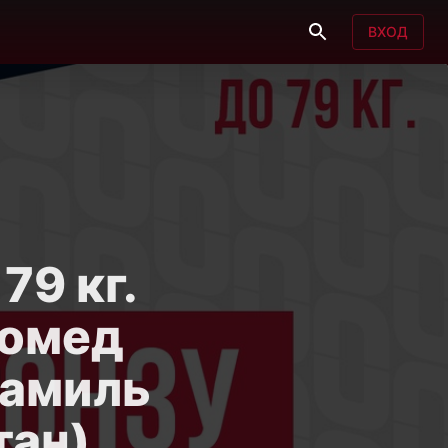
ВХОД
79 кг.
гомед
Камиль
тан)