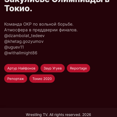
Токио.
Команда ОКР по вольной борьбе.
Атмосфера в преддверии финалов.
@dzambolat_tedeev
@khetag.gozyumov
@uguev11
@withallmight86
Артур Найфонов
Заур Угуев
Reportage
Репортаж
Токио 2020
Wrestling TV. All rights reserved. 2026