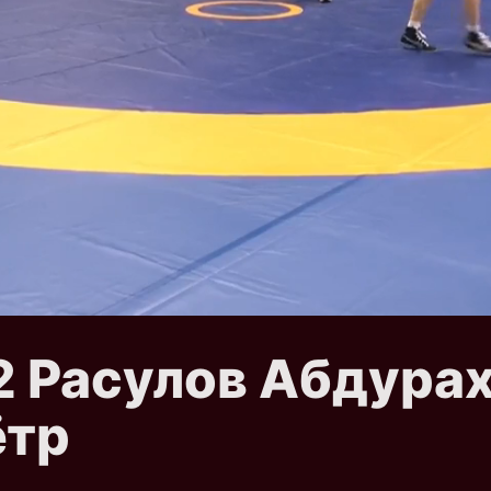
 2 Расулов Абдура
ётр