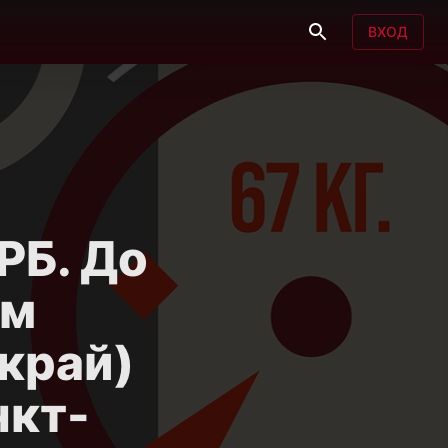
ВХОД
РБ. До
им
край)
нкт-