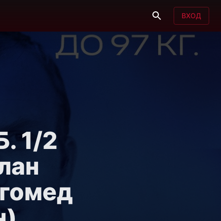
ВХОД
. 1/2
слан
агомед
н)