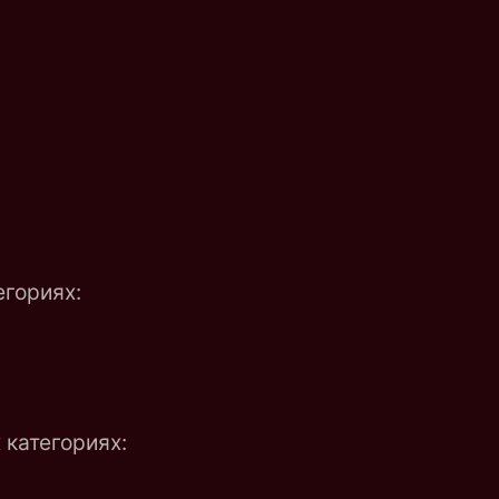
егориях:
категориях: