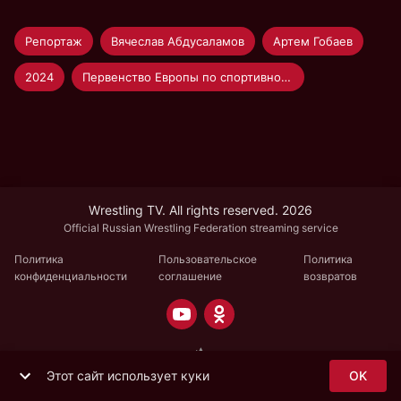
Репортаж
Вячеслав Абдусаламов
Артем Гобаев
2024
Первенство Европы по спортивной борьбе U-23
Wrestling TV. All rights reserved. 2026
Official Russian Wrestling Federation streaming service
Политика
Пользовательское
Политика
конфиденциальности
соглашение
возвратов
Этот сайт использует куки
OK