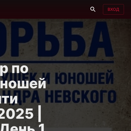
ВХОД
р по
юношей
яти
2025 |
День 1