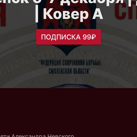
| Ковер A
ПОДПИСКА 99₽
яти Александра Невского.