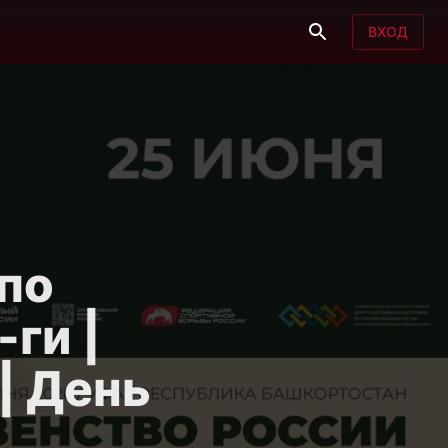
ВХОД
по
-ги |
 | День