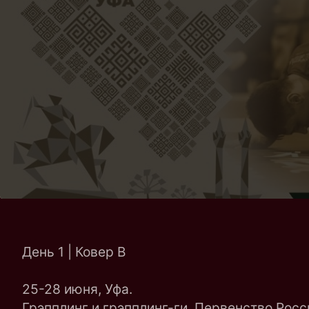
День 1 | Ковер B
25-28 июня, Уфа.
Грэпплинг и грэпплинг-ги. Первенство Росс