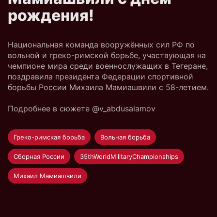
рождения!
Национальная команда вооружённых сил РФ по
вольной и греко-римской борьбе, участвующая на
чемпионе мира среди военнослужащих в Тегеране,
поздравила президента Федерации спортивной
борьбы России Михаила Мамиашвили с 58-летием.
Подробнее в сюжете @v_abdusalamov
Греко-римская борьба
Вольная борьба
Сборная России
35thWorldMilitaryChampionships
Михаил Мамиашвили