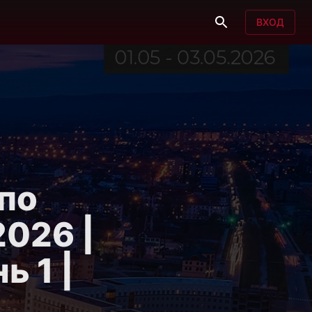
ВХОД
по
2026 |
ь 1 |