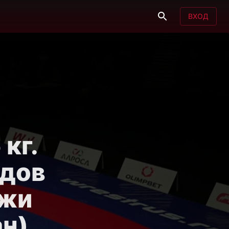
ВХОД
 кг.
дов
джи
н)