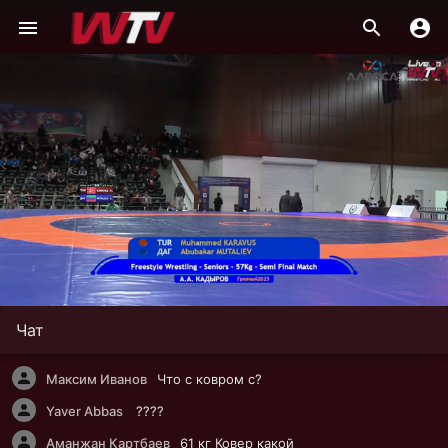
Чат
Максим Иванов
Что с ковром с?
Yaver Abbas
????
Аманжан Картбаев
61 кг Ковер какой