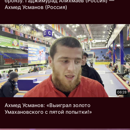
бронзу. Гаджимурад Алихмаев (Россия) —
Ахмед Усманов (Россия)
06:28
Ахмед Усманов: «Выиграл золото
Умахановского с пятой попытки!»