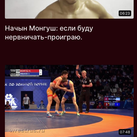
06:23
Начын Монгуш: если буду
нервничать-проиграю.
07:48