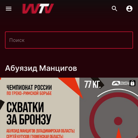
Абуязид Манцигов