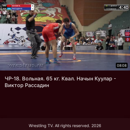
08:08
ЧР-18. Вольная. 65 кг. Квал. Начын Куулар -
Виктор Рассадин
Wrestling TV. All rights reserved. 2026