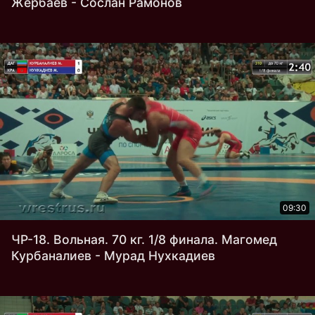
Жербаев - Сослан Рамонов
09:30
ЧР-18. Вольная. 70 кг. 1/8 финала. Магомед
Курбаналиев - Мурад Нухкадиев