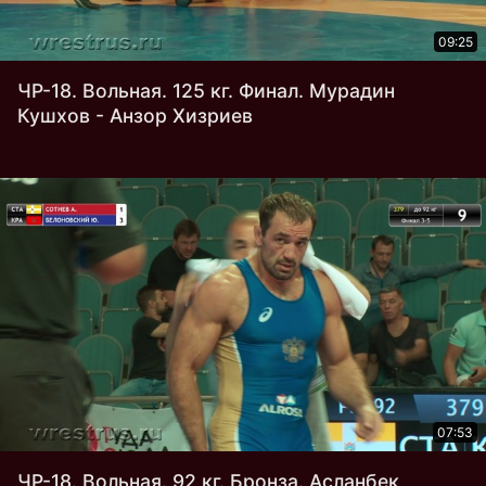
09:25
ЧР-18. Вольная. 125 кг. Финал. Мурадин
Кушхов - Анзор Хизриев
07:53
ЧР-18. Вольная. 92 кг. Бронза. Асланбек