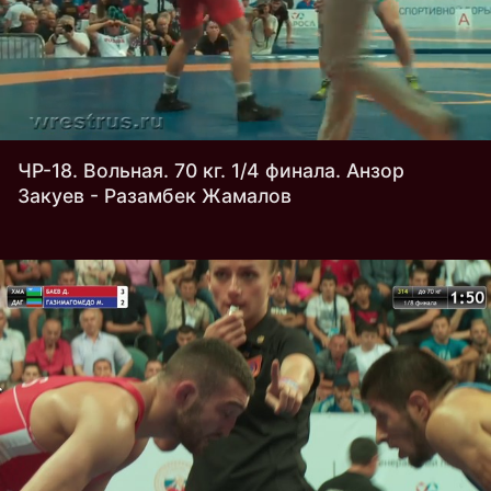
ЧР-18. Вольная. 70 кг. 1/4 финала. Анзор
Закуев - Разамбек Жамалов