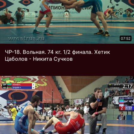
07:52
ЧР-18. Вольная. 74 кг. 1/2 финала. Хетик
Цаболов - Никита Сучков