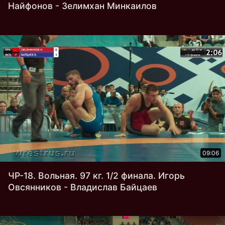
Найфонов - Зелимхан Минкаилов
09:06
ЧР-18. Вольная. 97 кг. 1/2 финала. Игорь
Овсянников - Владислав Байцаев