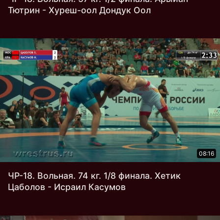
Тютрин - Хуреш-оол Дондук Оол
08:16
ЧР-18. Вольная. 74 кг. 1/8 финала. Хетик
Цаболов - Исраил Касумов