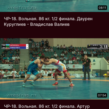
08:11
ЧР-18. Вольная. 86 кг. 1/2 финала. Даурен
Куруглиев - Владислав Валиев
07:54
ЧР-18. Вольная. 86 кг. 1/2 финала. Артур