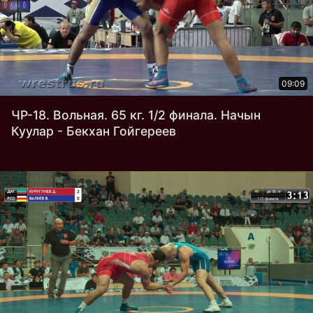
09:09
ЧР-18. Вольная. 65 кг. 1/2 финала. Начын
Куулар - Бекхан Гойгереев