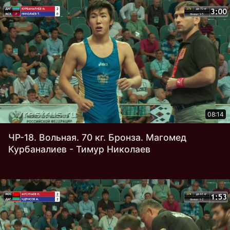
08:14
ЧР-18. Вольная. 70 кг. Бронза. Магомед
Курбаналиев - Тимур Николаев