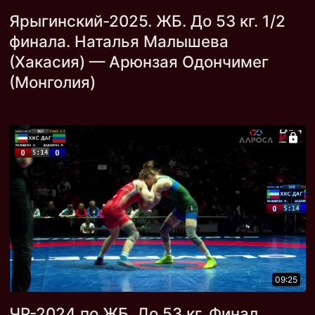
Ярыгинский-2025. ЖБ. До 53 кг. 1/2
финала. Наталья Малышева
(Хакасия) — Арюнзая Одончимег
(Монголия)
09:25
ЧР-2024 по ЖБ. До 53 кг. Финал.