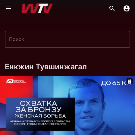
Енкжин Тувшинжагал