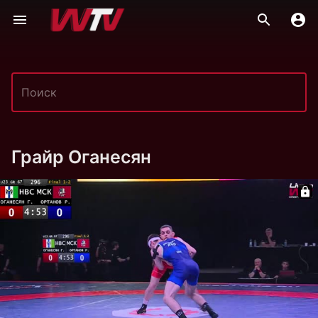
Грайр Оганесян