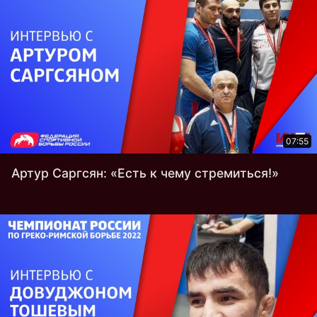
07:55
Артур Саргсян: «Eсть к чему стремиться!»