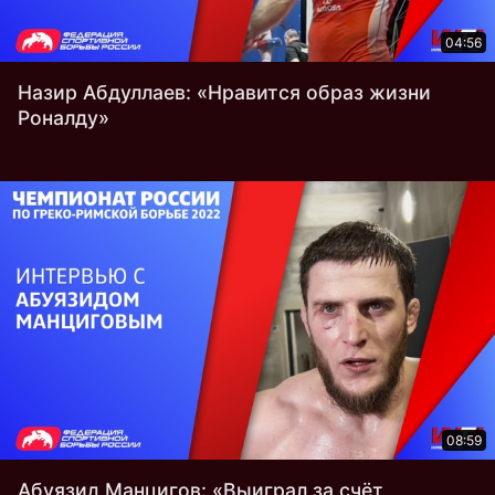
04:56
Назир Абдуллаев: «Нравится образ жизни
Роналду»
08:59
Абуязид Манцигов: «Выиграл за счёт