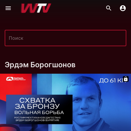
Эрдэм Борогшонов