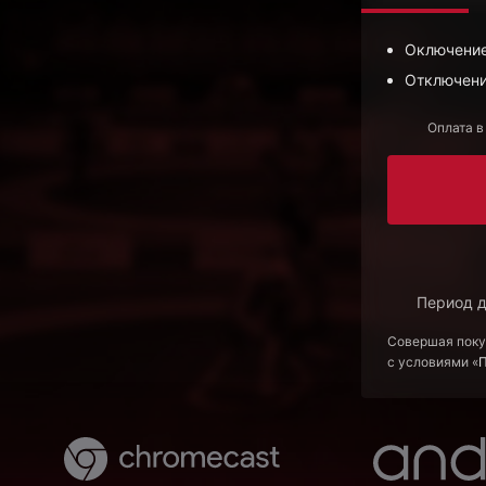
Оключение
Отключени
Оплата в
Период д
Совершая поку
с условиями «