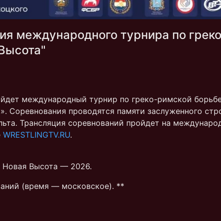
ия международного турнира по грек
Высота"
ойдет международный турнир по греко-римской борьб
». Соревнования проводятся памяти заслуженного стр
льта. Трансляция соревнований пройдет на междунар
е
WRESTLINGTV.RU
.
 Новая Высота — 2026.
аний (время — московское). **