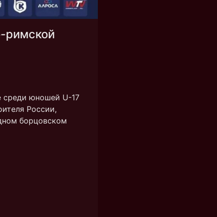
о-римской
е среди юношей U-17
оителя России,
одном борцовском