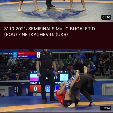
01:16
31.10.2021: SEMIFINALS Mat C BUCALET D.
(ROU) - NETKACHEV D. (UKR)
07:34