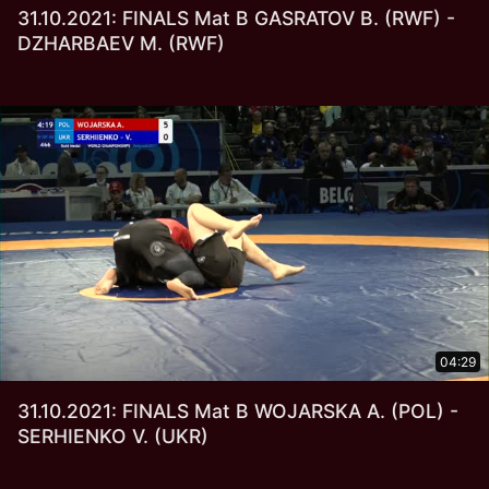
31.10.2021: FINALS Mat B GASRATOV B. (RWF) -
DZHARBAEV M. (RWF)
04:29
31.10.2021: FINALS Mat B WOJARSKA A. (POL) -
SERHIENKO V. (UKR)