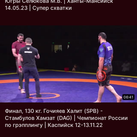
Югры Селюкова М.В. | Ханты-Мансийск
14.05.23 | Супер схватки
06:41
Финал, 130 кг. Гочияев Халит (SPB) -
Стамбулов Хамзат (DAG) | Чемпионат России
по грэпплингу | Каспийск 12-13.11.22