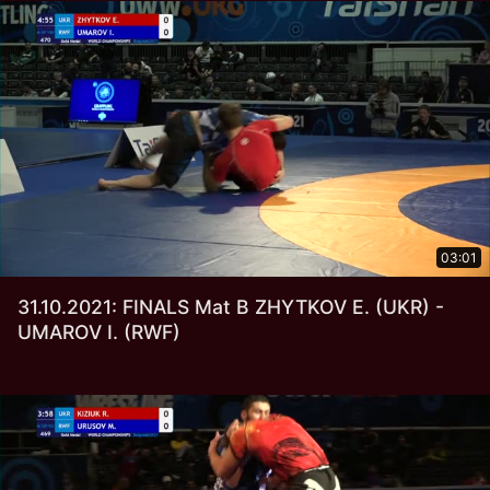
03:01
31.10.2021: FINALS Mat B ZHYTKOV E. (UKR) -
UMAROV I. (RWF)