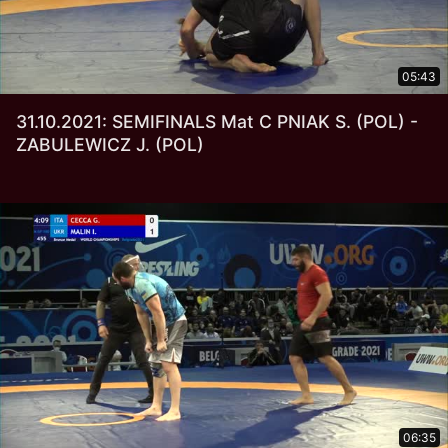
05:43
31.10.2021: SEMIFINALS Mat C PNIAK S. (POL) -
ZABULEWICZ J. (POL)
06:35