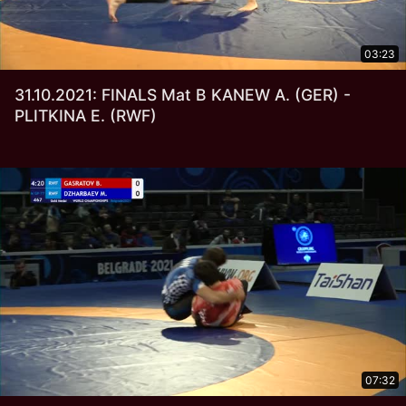
03:23
31.10.2021: FINALS Mat B KANEW A. (GER) -
PLITKINA E. (RWF)
07:32