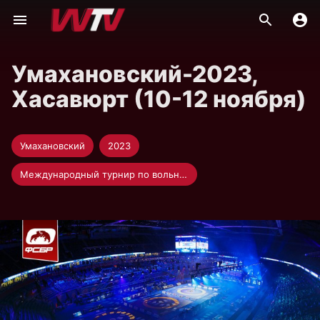
Умахановский-2023,
Хасавюрт (10-12 ноября)
Умахановский
2023
Международный турнир по вольной борьбе памяти Шамиля Умаханова — 2023