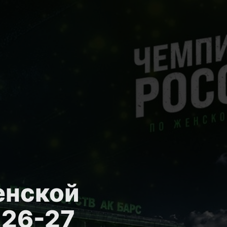
енской
 26-27