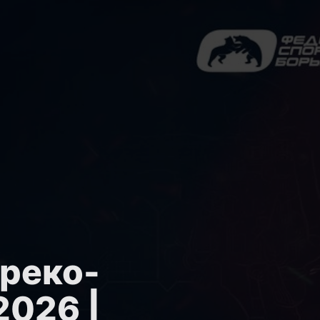
греко-
2026 |