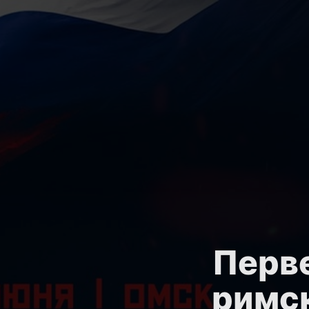
Перве
римск