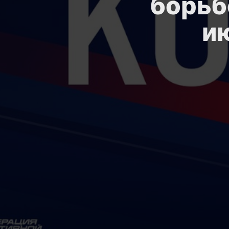
борьбе
ию