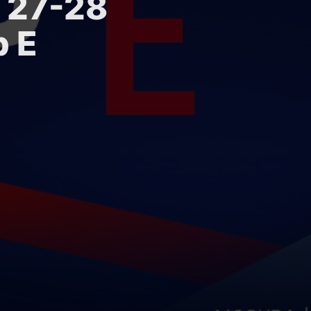
| 27-28
р E