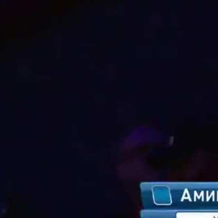
20.05.
кг Жа